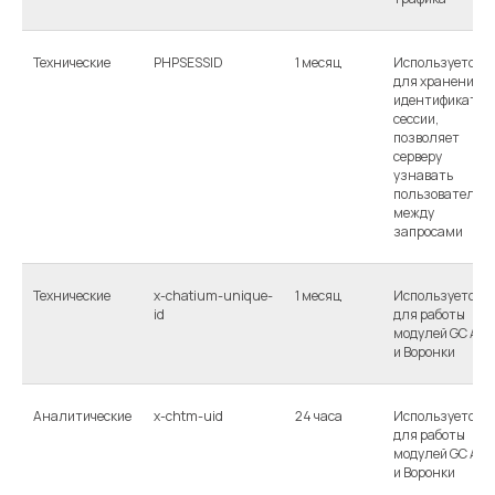
Технические
PHPSESSID
1 месяц
Используется
для хранения
идентификатор
сессии,
позволяет
серверу
узнавать
пользователя
между
запросами
Технические
x-chatium-unique-
1 месяц
Используется
id
для работы
модулей GC Ads
и Воронки
Аналитические
x-chtm-uid
24 часа
Используется
для работы
модулей GC Ads
и Воронки