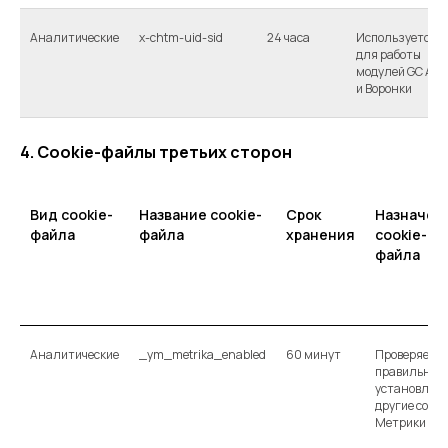
Аналитические
x-chtm-uid-sid
24 часа
Используется
для работы
модулей GC Ads
и Воронки
4. Cookie-файлы третьих сторон
Вид cookie-
Название cookie-
Срок
Назначен
файла
файла
хранения
cookie-
файла
Аналитические
_ym_metrika_enabled
60 минут
Проверяет,
правильно л
установлен
другие cooki
Метрики