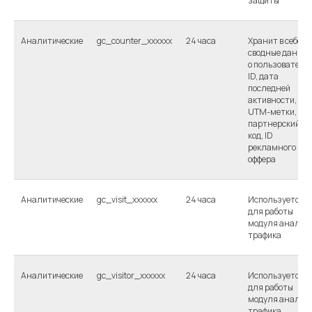
защиты
Аналитические
gc_counter_xxxxxx
24 часа
Хранит в себе
сводные данны
о пользователе:
ID, дата
последней
активности, ID
UTM-метки,
партнерский
код, ID
рекламного
оффера
Аналитические
gc_visit_xxxxxx
24 часа
Используется
для работы
модуля анализ
трафика
Аналитические
gc_visitor_xxxxxx
24 часа
Используется
для работы
модуля анализ
трафика