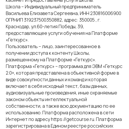
кабинет и предоставлены услуги школы.
Школа – Индивидуальный предприниматель
Васильева Елизавета Сергеевна, ИНН 230816006900
ОГРНИП 319237500350882, адрес: 350005 , г.
Краснодар, ул.60-летия Победы, 39,
предоставляющее услуги обучения на Платформе
«Геткурс».
Пользователь – лицо, заинтересованное в
получении доступа к контенту Школы,
размещенному на Платформе «Геткурс».
Платформа «Геткурс» – программа для ЭВМ «Геткурс
2.0», которая представлена в объективной форме в
виде совокупности данных и команд и которая
включает в себя исходный текст, базы данных,
аудиовизуальные произведения, иные охраняемые
законом объекты интеллектуальной
собственности, а также всю документацию по ее
использованию. Платформа расположена в сети
Интернет по адресу https://getcourse.ru. Платформа
зарегистрирована в Едином реестре российских